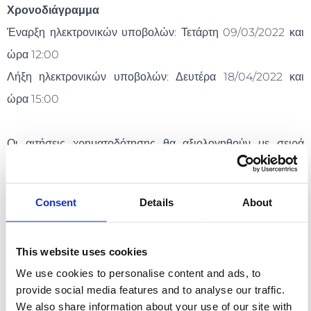
Χρονοδιάγραμμα
Έναρξη ηλεκτρονικών υποβολών: Τετάρτη 09/03/2022 και
ώρα 12:00
Λήξη ηλεκτρονικών υποβολών: Δευτέρα 18/04/2022 και
ώρα 15:00
Οι αιτήσεις χρηματοδότησης θα αξιολογηθούν με σειρά
προτεραιότητας, σύμφωνα με την ημερομηνία ηλεκτρονικής
υποβολής στο ΠΣΚΕ.
Consent
Details
About
Χρήσιμοι Σύνδεσμοι
This website uses cookies
http://www.antagonistikotita.gr/epanek/prokirixeis.asp?
We use cookies to personalise content and ads, to
id=85&cs=
provide social media features and to analyse our traffic.
https://www.espa.gr/el/Pages/ProclamationsFS.aspx?
We also share information about your use of our site with