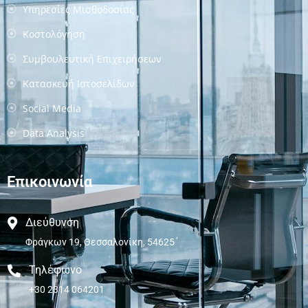
Υπηρεσίες Μισθοδοσίας
Κοστολόγηση
Συμβουλευτική Επιχειρήσεων
Κατασκευή Ιστοσελίδων
Social Media
Data Analysis
Επικοινωνία
Διεύθυνση
Φράγκων 19, Θεσσαλονίκη, 54625
Τηλέφωνο
+30 2314 064201