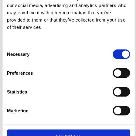
item=5515
our social media, advertising and analytics partners who
may combine it with other information that you’ve
provided to them or that they’ve collected from your use
Prev
Nex
of their services.
PREVIOUS
NEXT
Φορολογικές Δηλώσεις 2021
Επιδότηση επιχειρήσεων εστίασης διοργάνωσης εκδηλώσεων, γυμναστηρίων & σχολών χορού
Consent
Necessary
Selection
Preferences
More To Explore
Statistics
Marketing