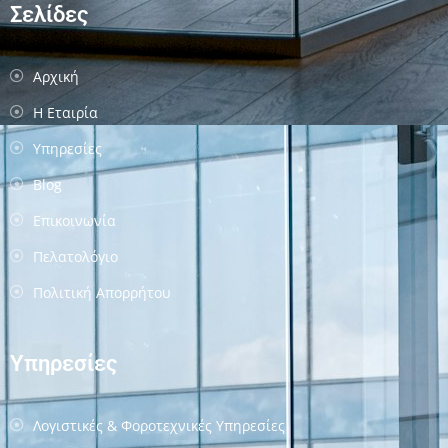
Σελίδες
Αρχική
Η Εταιρία
Υπηρεσίες
Blog
Επικοινωνία
Πελατολόγιο
Πολιτική Απορρήτου
Υπηρεσίες
Λογιστικές & Φοροτεχνικές Υπηρεσίες